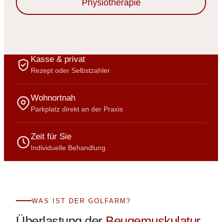
Physiotherapie
Kasse & privat
Rezept oder Selbstzahler
Wohnortnah
Parkplatz direkt an der Praxis
Zeit für Sie
Individuelle Behandlung
WAS IST DER GOLFARM?
Überlastung der
Beugemuskulatur