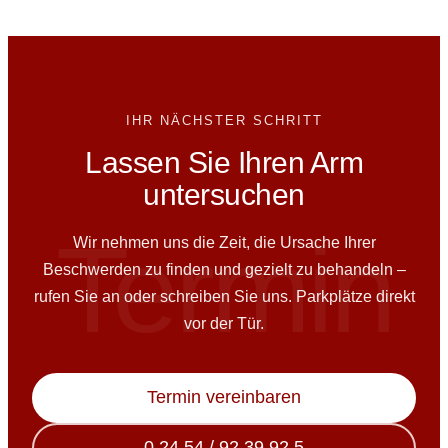
einfach an.
Beschwerden ab. Wichtig ist, die auslösende
Belastung zu erkennen und anzupassen. Viele
spüren bereits nach den ersten Anwendungen
eine Entlastung – wir begleiten Sie individuell.
IHR NÄCHSTER SCHRITT
Lassen Sie Ihren Arm
untersuchen
Termin
Wir nehmen uns die Zeit, die Ursache Ihrer
Beschwerden zu finden und gezielt zu behandeln –
rufen Sie an oder schreiben Sie uns. Parkplätze direkt
vor der Tür.
Termin vereinbaren
0 24 54 / 92 39 92 5